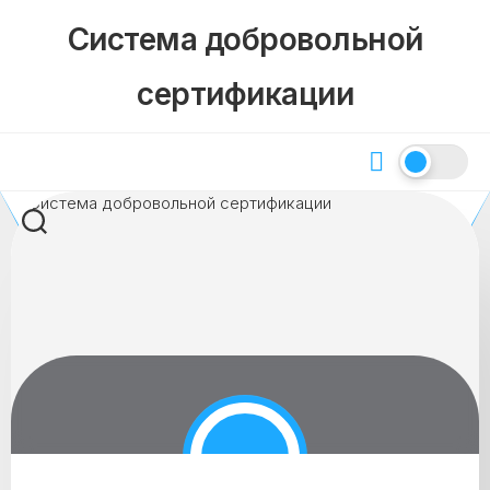
Skip
Система добровольной
to
content
сертификации