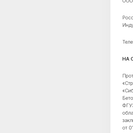
ООО
Росс
Инду
Теле
НА 
Про
«Стр
«Сиб
Бето
ФГУЗ
обла
закл
от 0