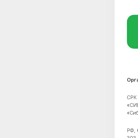
Орг
СРК 
«СИ
«Си
РФ, 