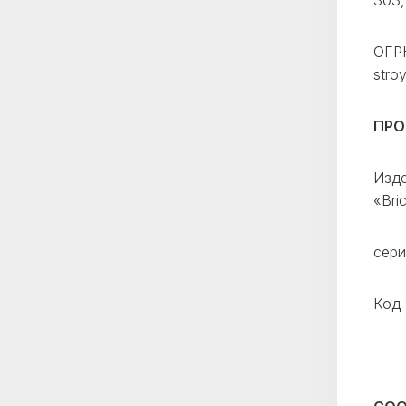
303,
ОГРН
stro
ПРО
Изде
«Bri
сери
Код 