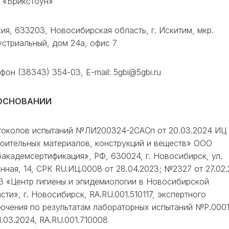
 «Брикстоун»
ия, 633203, Новосибирская область, г. Искитим, мкр.
стриальный, дом 24а, офис 7
фон (38343) 354-03, E-mail: 5gbi@5gbi.ru
ОСНОВАНИИ
токолов испытаний №ЛИ200324-2САСп от 20.03.2024 ИЦ
оительных материалов, конструкций и веществ» ООО
академсертификация», РФ, 630024, г. Новосибирск, ул.
нная, 14, СРК RU.ИЦ.0008 от 28.04.2023; №2327 от 27.02
 «Центр гигиены и эпидемиологии в Новосибирской
сти», г. Новосибирск, RA.RU.001.510117, экспертного
ючения по результатам лабораторных испытаний №Р.000
1.03.2024, RA.RU.001.710008